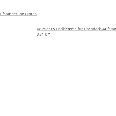
Aufständerung Hinten
4x
Prior PV Endklemme für Flachdach-Aufstä
3,31 €
*