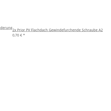
nderung
2x
Prior PV Flachdach Gewindefurchende Schraube A2
0,70 €
*