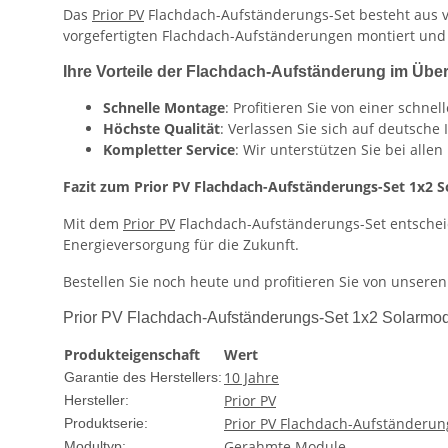
Das
Prior PV
Flachdach-Aufständerungs-Set besteht aus 
vorgefertigten Flachdach-Aufständerungen montiert und 
Ihre Vorteile der Flachdach-Aufständerung im Über
Schnelle Montage
: Profitieren Sie von einer schne
Höchste Qualität
: Verlassen Sie sich auf deutsche
Kompletter Service
: Wir unterstützen Sie bei alle
Fazit zum Prior PV Flachdach-Aufständerungs-Set 1x2 
Mit dem
Prior PV
Flachdach-Aufständerungs-Set entscheide
Energieversorgung für die Zukunft.
Bestellen Sie noch heute und profitieren Sie von unseren
Prior PV Flachdach-Aufständerungs-Set 1x2 Solarmodu
Produkteigenschaft
Wert
10 Jahre
Garantie des Herstellers:
Prior PV
Hersteller:
Prior PV Flachdach-Aufständerun
Produktserie:
Gerahmte Module
Modultyp: