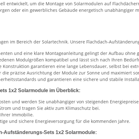
ll entwickelt, um die Montage von Solarmodulen auf Flachdächern
rsorgen oder ein gewerbliches Gebäude energetisch unabhängiger ma
ungen im Bereich der Solartechnik. Unsere Flachdach-Aufständerun
onenten und eine klare Montageanleitung gelingt der Aufbau ohne
hiedenen Modulgrößen kompatibel und lässt sich nach Ihren Bedürf
le Konstruktion garantieren eine lange Lebensdauer, selbst bei e
ür die präzise Ausrichtung der Module zur Sonne und maximiert so
erheitsstandards und garantieren eine sichere und stabile Installa
ets 1x2 Solarmodule im Überblick:
mkosten und werden Sie unabhängiger von steigenden Energiepreise
Strom und tragen Sie aktiv zum Klimaschutz bei.
Ihrer Immobilie.
altige und sichere Energieversorgung für die kommenden Jahre.
ch-Aufständerungs-Sets 1x2 Solarmodule: