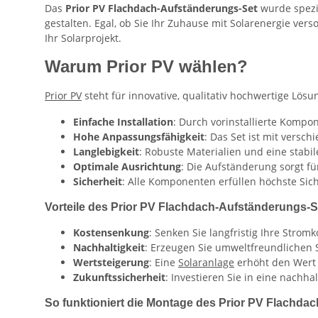
Das
Prior PV Flachdach-Aufständerungs-Set
wurde spezie
gestalten. Egal, ob Sie Ihr Zuhause mit Solarenergie ve
Ihr Solarprojekt.
Warum Prior PV wählen?
Prior PV
steht für innovative, qualitativ hochwertige Lös
Einfache Installation
: Durch vorinstallierte Komp
Hohe Anpassungsfähigkeit
: Das Set ist mit versc
Langlebigkeit
: Robuste Materialien und eine stabi
Optimale Ausrichtung
: Die Aufständerung sorgt f
Sicherheit
: Alle Komponenten erfüllen höchste Sich
Vorteile des Prior PV Flachdach-Aufständerungs-S
Kostensenkung
: Senken Sie langfristig Ihre Stro
Nachhaltigkeit
: Erzeugen Sie umweltfreundlichen 
Wertsteigerung
: Eine
Solaranlage
erhöht den Wert 
Zukunftssicherheit
: Investieren Sie in eine nachh
So funktioniert die Montage des Prior PV Flachda