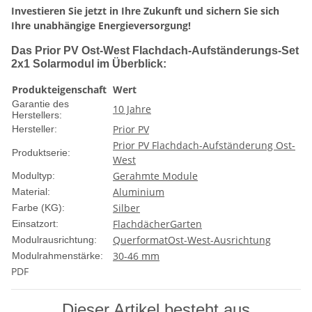
Investieren Sie jetzt in Ihre Zukunft und sichern Sie sich
Ihre unabhängige Energieversorgung!
Das Prior PV Ost-West Flachdach-Aufständerungs-Set
2x1 Solarmodul im Überblick:
Produkteigenschaft
Wert
Garantie des
10 Jahre
Herstellers:
Prior PV
Hersteller:
Prior PV Flachdach-Aufständerung Ost-
Produktserie:
West
Gerahmte Module
Modultyp:
Aluminium
Material:
Silber
Farbe (KG):
Flachdächer
Garten
Einsatzort:
Querformat
Ost-West-Ausrichtung
Modulrausrichtung:
30-46 mm
Modulrahmenstärke:
PDF
Dieser Artikel besteht aus