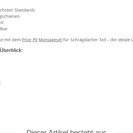
öchsten Standards
agschienen
it
lbar
age mit dem
Prior PV
Montageset
für Schrägdächer 3x3 – die ideale 
Überblick:
2
Dieser Artikel besteht aus