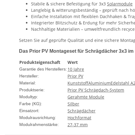
Stabile & sichere Befestigung für 3x3
Solarmodule
Langlebig & witterungsbeständig – geprüft nach h
Einfache Installation mit flexiblen Dachhaken & Tr
Integrierter Blitzschutz & Erdung für mehr Sicherhe
Nachhaltige Materialien – umweltfreundlich recyce
Setzen Sie auf geprüfte Qualität und eine sichere Mont
Das Prior PV Montageset für Schrägdächer 3x3 im 
Produkteigenschaft
Wert
10 Jahre
Garantie des Herstellers:
Prior PV
Hersteller:
Kunststoff
Aluminium
Edelstahl A
Material:
Prior PV Schrägdach-System
Produktserie:
Gerahmte Module
Modultyp:
Silber
Farbe (KG):
Schrägdächer
Einsatzort:
Hochformat
Modulrausrichtung:
27-37 mm
Modulrahmenstärke: