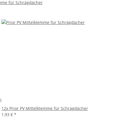
emme für Schrägdächer
m
12x
Prior PV Mittelklemme für Schrägdächer
1,93 €
*