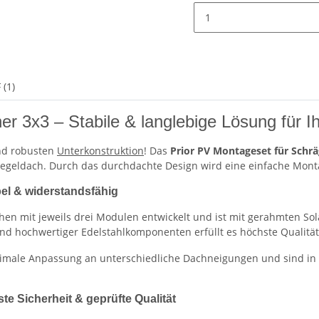
 (1)
r 3x3 – Stabile & langlebige Lösung für I
und robusten
Unterkonstruktion
! Das
Prior PV Montageset für Schr
geldach. Durch das durchdachte Design wird eine einfache Montag
bel & widerstandsfähig
 Reihen mit jeweils drei Modulen entwickelt und ist mit gerahmte
nd hochwertiger Edelstahlkomponenten erfüllt es höchste Qualitä
imale Anpassung an unterschiedliche Dachneigungen und sind in v
e Sicherheit & geprüfte Qualität