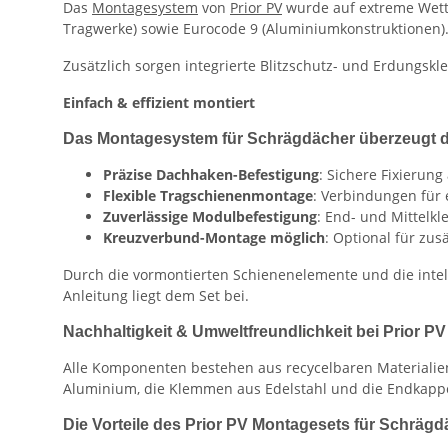
Das
Montagesystem
von
Prior PV
wurde auf extreme Wett
Tragwerke) sowie Eurocode 9 (Aluminiumkonstruktionen). D
Zusätzlich sorgen integrierte Blitzschutz- und Erdung
Einfach & effizient montiert
Das Montagesystem für Schrägdächer überzeugt dur
Präzise Dachhaken-Befestigung
: Sichere Fixierun
Flexible Tragschienenmontage
: Verbindungen für 
Zuverlässige Modulbefestigung
: End- und Mittelk
Kreuzverbund-Montage möglich
: Optional für zusä
Durch die vormontierten Schienenelemente und die intel
Anleitung liegt dem Set bei.
Nachhaltigkeit & Umweltfreundlichkeit bei Prior PV
Alle Komponenten bestehen aus recycelbaren Materiali
Aluminium, die Klemmen aus Edelstahl und die Endkapp
Die Vorteile des Prior PV Montagesets für Schrägdä