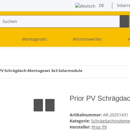
DE
Solarr
Montagesets
Wissenswertes
 PV Schrägdach-Montageset 3x3 Solarmodule
Prior PV Schrägda
Artikelnummer:
AR-20251431
Kategorie:
Schrägdachsysteme
Hersteller:
Prior PV