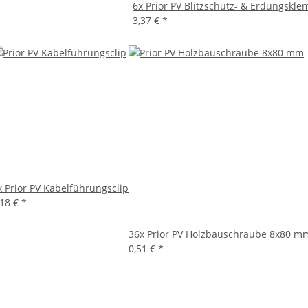
6x
Prior PV Blitzschutz- & Erdungskl
3,37 €
*
x
Prior PV Kabelführungsclip
,18 €
*
36x
Prior PV Holzbauschraube 8x80 m
0,51 €
*